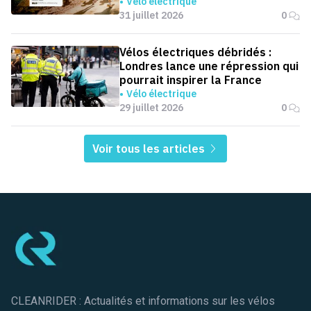
Vélo électrique
31 juillet 2026
0
Vélos électriques débridés :
Londres lance une répression qui
pourrait inspirer la France
Vélo électrique
29 juillet 2026
0
Voir tous les articles
Pied de page
CLEANRIDER : Actualités et informations sur les vélos