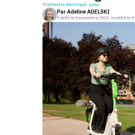
Trottinette électrique
Lime
Par
Adeline ADELSKI
Publié le
4 novembre 2023
, modifié le 