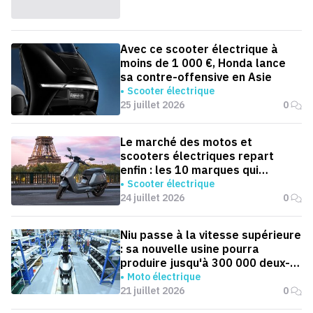
Avec ce scooter électrique à
moins de 1 000 €, Honda lance
sa contre-offensive en Asie
Scooter électrique
25 juillet 2026
0
Le marché des motos et
scooters électriques repart
enfin : les 10 marques qui
dominent la France
Scooter électrique
24 juillet 2026
0
Niu passe à la vitesse supérieure
: sa nouvelle usine pourra
produire jusqu'à 300 000 deux-
roues électriques par an
Moto électrique
21 juillet 2026
0