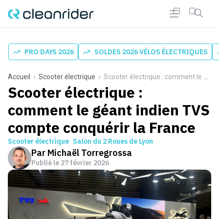
PRO DAYS 2026
SOLDES 2026 VÉLOS ÉLECTRIQUES
Accueil
Scooter électrique
Scooter électrique : comment le géant indien TVS compte conquérir la France
Scooter électrique :
comment le géant indien TVS
compte conquérir la France
Scooter électrique
Salon du 2 Roues de Lyon
Par
Michaël Torregrossa
Publié le
27 février 2026