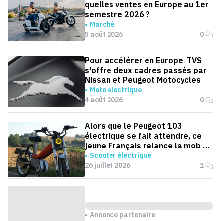
quelles ventes en Europe au 1er
semestre 2026 ?
Marché
5 août 2026
0
Pour accélérer en Europe, TVS
s'offre deux cadres passés par
Nissan et Peugeot Motocycles
Moto électrique
4 août 2026
0
Alors que le Peugeot 103
électrique se fait attendre, ce
jeune Français relance la mob en
version électrique
Scooter électrique
26 juillet 2026
1
Annonce partenaire