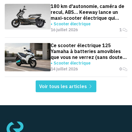
180 km d'autonomie, caméra de
recul, ABS… Keeway lance un
maxi-scooter électrique qui
défie le BMW CE 04
Scooter électrique
16 juillet 2026
1
Ce scooter électrique 125
Yamaha à batteries amovibles
que vous ne verrez (sans doute)
jamais en Europe
Scooter électrique
14 juillet 2026
0
Voir tous les articles
Pied de page