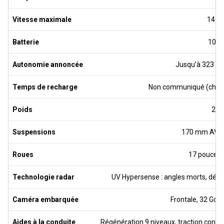
Vitesse maximale
145 
Batterie
10,3
Autonomie annoncée
Jusqu’à 323 km 
Temps de recharge
Non communiqué (charg
Poids
207
Suspensions
170 mm AV/AR
Roues
17 pouces 
Technologie radar
UV Hypersense : angles morts, dépas
Caméra embarquée
Frontale, 32 Go 
Aides à la conduite
Régénération 9 niveaux, traction control 