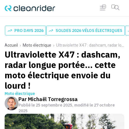
PRO DAYS 2026
SOLDES 2026 VÉLOS ÉLECTRIQUES
Accueil
Moto électrique
Ultraviolette X47 : dashcam, radar longue portée… cette moto électrique envoie du lourd !
Ultraviolette X47 : dashcam,
radar longue portée… cette
moto électrique envoie du
lourd !
Moto électrique
Par
Michaël Torregrossa
Publié le
25 septembre 2025
, modifié le 27 octobre
2025