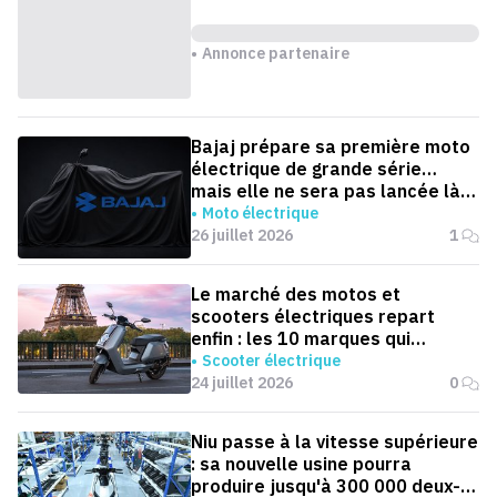
Annonce partenaire
Bajaj prépare sa première moto
électrique de grande série…
mais elle ne sera pas lancée là
où on l'attend
Moto électrique
26 juillet 2026
1
Le marché des motos et
scooters électriques repart
enfin : les 10 marques qui
dominent la France
Scooter électrique
24 juillet 2026
0
Niu passe à la vitesse supérieure
: sa nouvelle usine pourra
produire jusqu'à 300 000 deux-