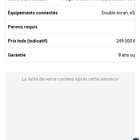
Équipements connectés
Double écran, eSIM
Permis requis
A
Prix Inde (indicatif)
249 000 INR
Garantie
8 ans ou 8
La suite de votre contenu après cette annonce