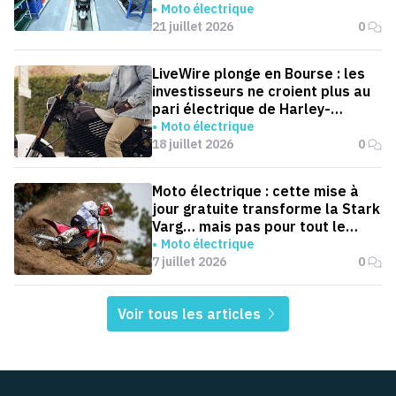
roues électriques par an
Moto électrique
21 juillet 2026
0
LiveWire plonge en Bourse : les
investisseurs ne croient plus au
pari électrique de Harley-
Davidson
Moto électrique
18 juillet 2026
0
Moto électrique : cette mise à
jour gratuite transforme la Stark
Varg… mais pas pour tout le
monde
Moto électrique
7 juillet 2026
0
Voir tous les articles
Pied de page