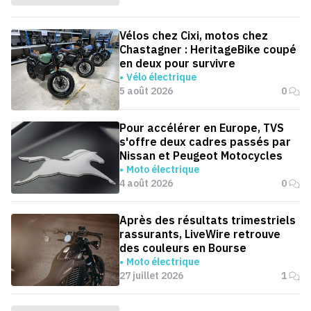
Vélos chez Cixi, motos chez
Chastagner : HeritageBike coupé
en deux pour survivre
Vélo électrique
5 août 2026
0
Pour accélérer en Europe, TVS
s'offre deux cadres passés par
Nissan et Peugeot Motocycles
Moto électrique
4 août 2026
0
Après des résultats trimestriels
rassurants, LiveWire retrouve
des couleurs en Bourse
Moto électrique
27 juillet 2026
1