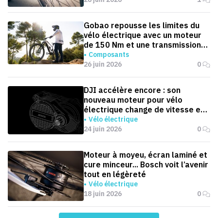
Gobao repousse les limites du
vélo électrique avec un moteur
de 150 Nm et une transmission
automatique
Composants
26 juin 2026
0
DJI accélère encore : son
nouveau moteur pour vélo
électrique change de vitesse en
0,1 seconde
Vélo électrique
24 juin 2026
0
Moteur à moyeu, écran laminé et
cure minceur... Bosch voit l’avenir
tout en légèreté
Vélo électrique
18 juin 2026
0