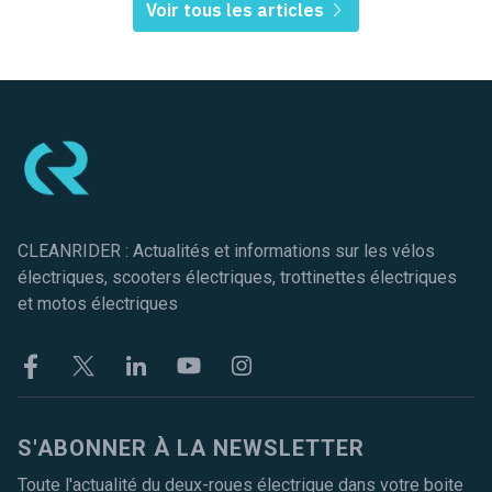
Voir tous les articles
Pied de page
CLEANRIDER : Actualités et informations sur les vélos
électriques, scooters électriques, trottinettes électriques
et motos électriques
Facebook
Twitter
Linkekin
Youtube
Instagram
S'ABONNER À LA NEWSLETTER
Toute l'actualité du deux-roues électrique dans votre boite