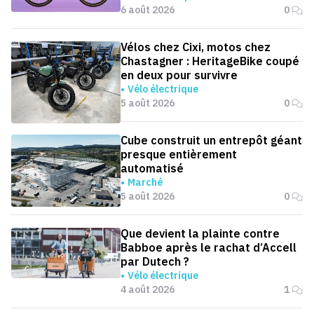
6 août 2026
0
Vélos chez Cixi, motos chez
Chastagner : HeritageBike coupé
en deux pour survivre
Vélo électrique
5 août 2026
0
Cube construit un entrepôt géant
presque entièrement
automatisé
Marché
5 août 2026
0
Que devient la plainte contre
Babboe après le rachat d’Accell
par Dutech ?
Vélo électrique
4 août 2026
1