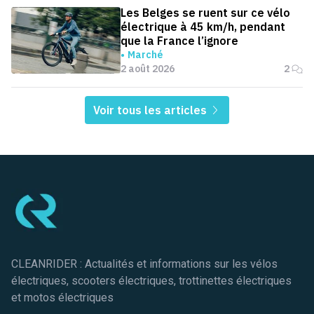
Les Belges se ruent sur ce vélo
électrique à 45 km/h, pendant
que la France l’ignore
Marché
2 août 2026
2
Voir tous les articles
Pied de page
CLEANRIDER : Actualités et informations sur les vélos
électriques, scooters électriques, trottinettes électriques
et motos électriques