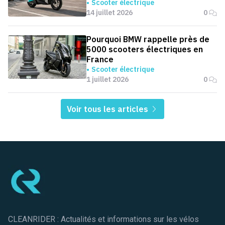
jamais en Europe
Scooter électrique
14 juillet 2026
0
Pourquoi BMW rappelle près de
5000 scooters électriques en
France
Scooter électrique
1 juillet 2026
0
Voir tous les articles
Pied de page
CLEANRIDER : Actualités et informations sur les vélos