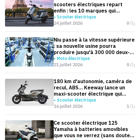
scooters électriques repart
enfin : les 10 marques qui
dominent la France
Scooter électrique
24 juillet 2026
0
Niu passe à la vitesse supérieure
: sa nouvelle usine pourra
produire jusqu'à 300 000 deux-
roues électriques par an
Moto électrique
21 juillet 2026
0
180 km d'autonomie, caméra de
recul, ABS… Keeway lance un
maxi-scooter électrique qui
défie le BMW CE 04
Scooter électrique
16 juillet 2026
1
Ce scooter électrique 125
Yamaha à batteries amovibles
que vous ne verrez (sans doute)