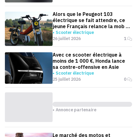
Alors que le Peugeot 103
électrique se fait attendre, ce
jeune Français relance la mob en
version électrique
Scooter électrique
26 juillet 2026
1
Avec ce scooter électrique à
moins de 1 000 €, Honda lance
sa contre-offensive en Asie
Scooter électrique
25 juillet 2026
0
Annonce partenaire
Le marché des motos et