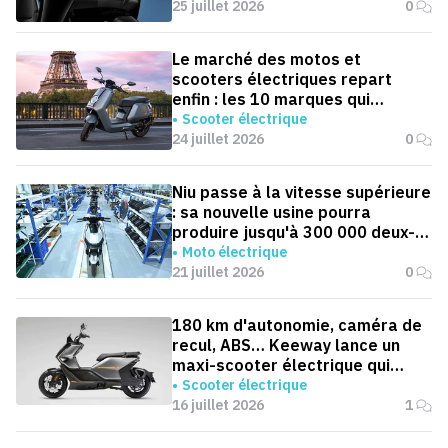
25 juillet 2026
0
Le marché des motos et
scooters électriques repart
enfin : les 10 marques qui
dominent la France
Scooter électrique
24 juillet 2026
0
Niu passe à la vitesse supérieure
: sa nouvelle usine pourra
produire jusqu'à 300 000 deux-
roues électriques par an
Moto électrique
21 juillet 2026
0
180 km d'autonomie, caméra de
recul, ABS… Keeway lance un
maxi-scooter électrique qui
défie le BMW CE 04
Scooter électrique
16 juillet 2026
1