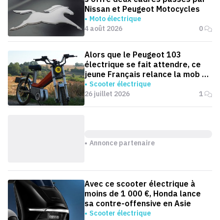
Nissan et Peugeot Motocycles
Moto électrique
4 août 2026
0
Alors que le Peugeot 103
électrique se fait attendre, ce
jeune Français relance la mob en
version électrique
Scooter électrique
26 juillet 2026
1
Annonce partenaire
Avec ce scooter électrique à
moins de 1 000 €, Honda lance
sa contre-offensive en Asie
Scooter électrique