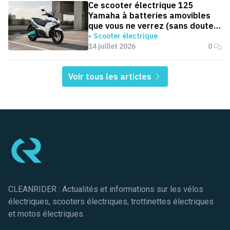
Ce scooter électrique 125
Yamaha à batteries amovibles
que vous ne verrez (sans doute)
jamais en Europe
Scooter électrique
14 juillet 2026
0
Voir tous les articles
Pied de page
CLEANRIDER : Actualités et informations sur les vélos
électriques, scooters électriques, trottinettes électriques
et motos électriques