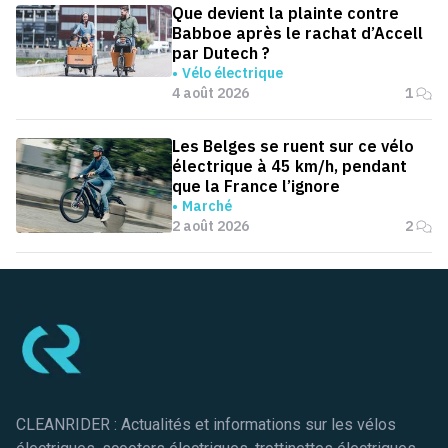
Que devient la plainte contre
Babboe après le rachat d’Accell
par Dutech ?
Vélo électrique
4 août 2026
1
Les Belges se ruent sur ce vélo
électrique à 45 km/h, pendant
que la France l’ignore
Marché
2 août 2026
2
Pied de page
CLEANRIDER : Actualités et informations sur les vélos