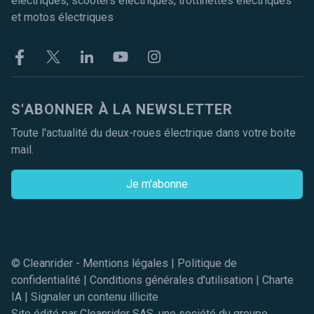
électriques, scooters électriques, trottinettes électriques
et motos électriques
Facebook
Twitter
Linkekin
Youtube
Instagram
S'ABONNER À LA NEWSLETTER
Toute l'actualité du deux-roues électrique dans votre boite
mail.
Je m'abonne
© Cleanrider -
Mentions légales
|
Politique de
confidentialité
|
Conditions générales d'utilisation
|
Charte
IA
|
Signaler un contenu illicite
Site édité par Cleanrider SAS, une société du groupe