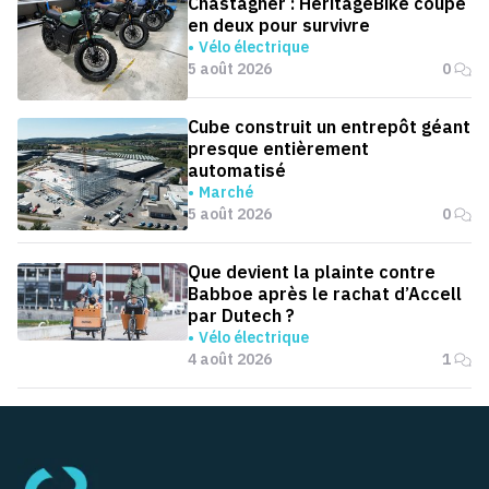
Chastagner : HeritageBike coupé
en deux pour survivre
Vélo électrique
5 août 2026
0
Cube construit un entrepôt géant
presque entièrement
automatisé
Marché
5 août 2026
0
Que devient la plainte contre
Babboe après le rachat d’Accell
par Dutech ?
Vélo électrique
4 août 2026
1
Pied de page