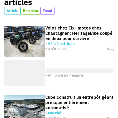
articles
Article
Bon plan
Essai
Vélos chez Cixi, motos chez
Chastagner : HeritageBike coupé
en deux pour survivre
Vélo électrique
5 août 2026
0
Annonce partenaire
Cube construit un entrepôt géant
presque entièrement
automatisé
Marché