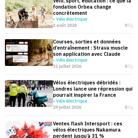
Vélo, sport, éducation : ce que la
fondation Orbea change
concrètement
Vélo électrique
1 août 2026
0
Courses, sorties et données
d’entraînement : Strava muscle
son application avec Claude
Vélo électrique
31 juillet 2026
0
Vélos électriques débridés :
Londres lance une répression qui
pourrait inspirer la France
Vélo électrique
29 juillet 2026
0
Ventes flash Intersport : ces
vélos électriques Nakamura
perdent jusqu’à 31 %