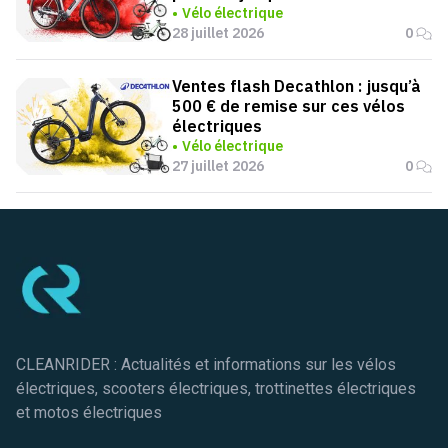
Vélo électrique
28 juillet 2026
0
Ventes flash Decathlon : jusqu’à
500 € de remise sur ces vélos
électriques
Vélo électrique
27 juillet 2026
0
Pied de page
CLEANRIDER : Actualités et informations sur les vélos
électriques, scooters électriques, trottinettes électriques
et motos électriques