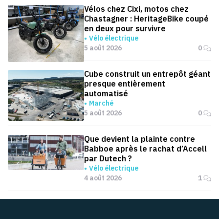
Vélos chez Cixi, motos chez
Chastagner : HeritageBike coupé
en deux pour survivre
Vélo électrique
5 août 2026
0
Cube construit un entrepôt géant
presque entièrement
automatisé
Marché
5 août 2026
0
Que devient la plainte contre
Babboe après le rachat d’Accell
par Dutech ?
Vélo électrique
4 août 2026
1
Pied de page