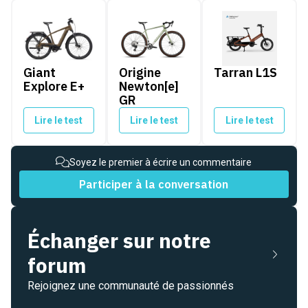
Giant Explore E+
Origine Newton[e] GR
Tarran L1S
Giant
Origine
Tarran L1S
Explore E+
Newton[e]
GR
Lire le test
Lire le test
Lire le test
Soyez le premier à écrire un commentaire
Participer à la conversation
Échanger sur notre
forum
Rejoignez une communauté de passionnés