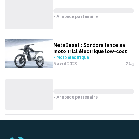
Annonce partenaire
MetaBeast : Sondors lance sa
moto trial électrique low-cost
Moto électrique
5 avril 2023
2
Annonce partenaire
Pied de page