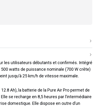
ur
les
util
is
ateurs
dé
but
ants
et
confirm
és. Intégré
500
watts de puissance nominale
(
700
W
cr
ê
te
)
tteint jusqu’à 25 km/h de vitesse maximale
.
2.8 Ah), la batterie de la Pure Air Pro
per
met
de
Elle se recharge en 8,5 heures par l’intermédiaire
rise domestique. Elle dispose en outre d’un