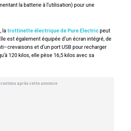
ntant la batterie à l’utilisation) pour une
, la
trottinette électrique de Pure Electric
peut
l
le
est
é
gal
ement
é
qu
ip
ée
d
‘
un
é
c
ran
int
é
gr
é
,
de
ti
–
cre
va
isons
et
d
‘
un
port
USB
pour
re
charg
er
u’à 120 kilos, elle pèse 16,5 kilos avec sa
e contenu après cette annonce