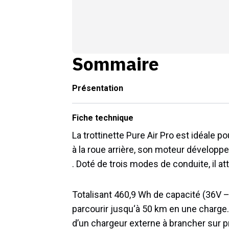
Sommaire
Présentation
Fiche technique
La
tro
tt
in
ette
Pure
Air
Pro
est
id
é
ale
po
à la roue arrière, son moteur développe
. Doté de trois modes de conduite, il a
Totalisant 460,9 Wh de capacité (36V – 1
par
cour
ir
j
us
qu
‘
à
50
km
en
une
charge. 
d’un chargeur externe à brancher sur p