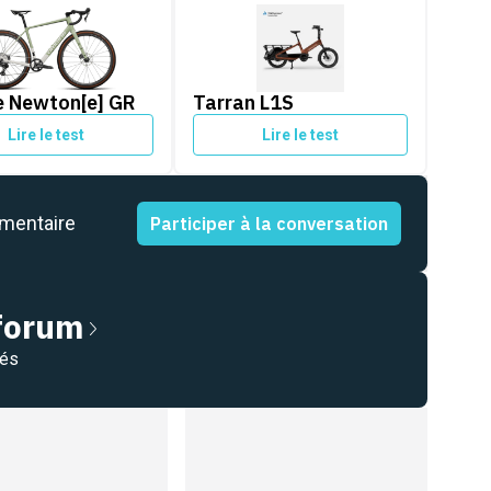
 Newton[e] GR
Tarran L1S
e Newton[e] GR
Tarran L1S
Lire le test
Lire le test
mmentaire
Participer à la conversation
 forum
nés