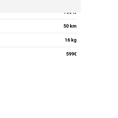
700 W
50 km
16 kg
599€