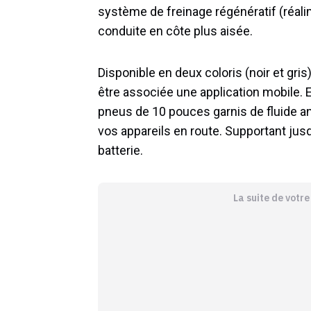
système de freinage régénératif (réalime
conduite en côte plus aisée.
Disponible en deux coloris (noir et gris)
être associée une application mobile.
E
p
ne
us
de
10
p
ou
ces
garn
is
de
flu
ide
an
v
os
app
are
ils
en
route
. Supportant jusq
batterie.
La suite de votr