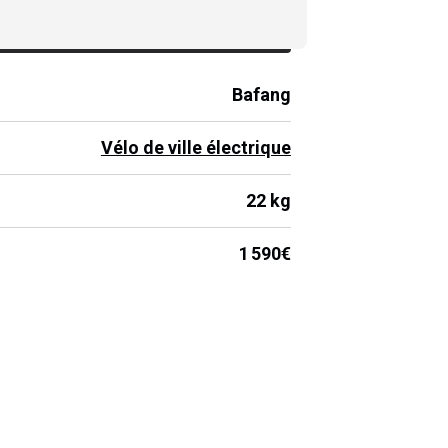
Prix de lancement :
1 590
€
Bafang
Vélo de ville électrique
22 kg
1 590€