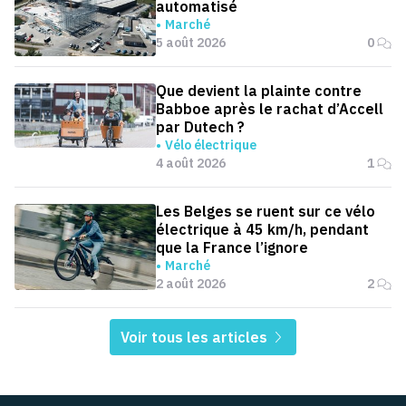
automatisé
Marché
5 août 2026
0
Que devient la plainte contre
Babboe après le rachat d’Accell
par Dutech ?
Vélo électrique
4 août 2026
1
Les Belges se ruent sur ce vélo
électrique à 45 km/h, pendant
que la France l’ignore
Marché
2 août 2026
2
Voir tous les articles
Pied de page