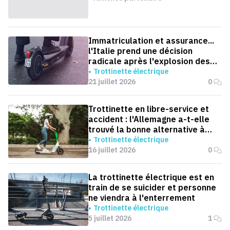
Immatriculation et assurance...
l'Italie prend une décision
radicale après l'explosion des
accidents de trottinettes
Trottinette électrique
21 juillet 2026
0
Trottinette en libre-service et
accident : l'Allemagne a-t-elle
trouvé la bonne alternative à
l'interdiction ?
Trottinette électrique
16 juillet 2026
0
La trottinette électrique est en
train de se suicider et personne
ne viendra à l'enterrement
Trottinette électrique
5 juillet 2026
1