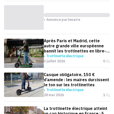
Annonce partenaire
Après Paris et Madrid, cette
autre grande ville européenne
bannit les trottinettes en libre-
service
Trottinette électrique
3 juillet 2026
0
Casque obligatoire, 150 €
d’amende : les maires durcissent
le ton sur les trottinettes
Trottinette électrique
28 mai 2026
1
La trottinette électrique atteint
un cap historique en France : 5