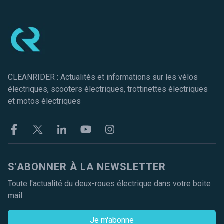
Pied de page
CLEANRIDER : Actualités et informations sur les vélos
électriques, scooters électriques, trottinettes électriques
et motos électriques
Facebook
Twitter
Linkekin
Youtube
Instagram
S'ABONNER À LA NEWSLETTER
Toute l'actualité du deux-roues électrique dans votre boite
mail.
Je m'abonne