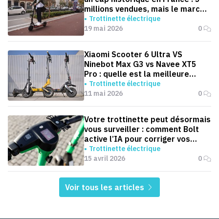
millions vendues, mais le marché
ralentit
Trottinette électrique
19 mai 2026
0
Xiaomi Scooter 6 Ultra VS
Ninebot Max G3 vs Navee XT5
Pro : quelle est la meilleure
trottinette pour aller au boulot ?
Trottinette électrique
11 mai 2026
0
Votre trottinette peut désormais
vous surveiller : comment Bolt
active l’IA pour corriger vos
trajets
Trottinette électrique
15 avril 2026
0
Voir tous les articles