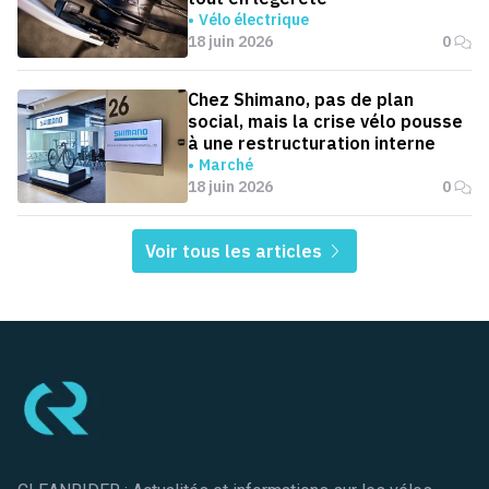
Vélo électrique
18 juin 2026
0
Chez Shimano, pas de plan
social, mais la crise vélo pousse
à une restructuration interne
Marché
18 juin 2026
0
Voir tous les articles
Pied de page