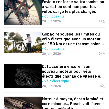
Enviolo renforce sa transmission
à variation continue pour les
vélos cargo les plus chargés
Composants
28 juin 2026
1
Gobao repousse les limites du
vélo électrique avec un moteur
de 150 Nm et une transmission
automatique
Composants
26 juin 2026
0
DJI accélère encore : son
nouveau moteur pour vélo
électrique change de vitesse en
0,1 seconde
Vélo électrique
24 juin 2026
0
Moteur à moyeu, écran laminé et
cure minceur... Bosch voit l’avenir
tout en légèreté