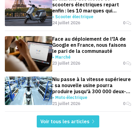
scooters électriques repart
enfin : les 10 marques qui
dominent la France
Scooter électrique
24 juillet 2026
0
Face au déploiement de l'IA de
Google en France, nous faisons
le pari de la communauté
Marché
23 juillet 2026
0
Niu passe à la vitesse supérieure
: sa nouvelle usine pourra
produire jusqu'à 300 000 deux-
roues électriques par an
Moto électrique
21 juillet 2026
0
Voir tous les articles