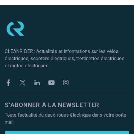
Pied de page
CLEANRIDER : Actualités et informations sur les vélos
électriques, scooters électriques, trottinettes électriques
et motos électriques
Facebook
Twitter
Linkekin
Youtube
Instagram
S'ABONNER À LA NEWSLETTER
Toute l'actualité du deux-roues électrique dans votre boite
mail.