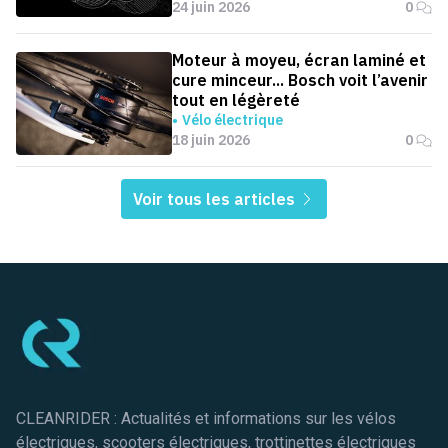
24 juin 2026
0
Moteur à moyeu, écran laminé et
cure minceur... Bosch voit l’avenir
tout en légèreté
Vélo électrique
18 juin 2026
0
Voir tous les articles
Pied de page
CLEANRIDER : Actualités et informations sur les vélos
électriques, scooters électriques, trottinettes électriques