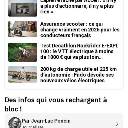
Lapierre lâché par Accell : « Il n'y
a plus d'actionnaire, il n'y a plus
rien »
Assurance scooter : ce qui
change vraiment en 2026 pour les
conducteurs français
Test Decathlon Rockrider E-EXPL
100 : le VTT électrique à moins
de 1000 € qui va plus loin
qu'annoncé
200 kg de charge utile et 225 km
d’autonomie : Fiido dévoile ses
nouveaux vélos électriques
Des infos qui vous rechargent à
bloc !
Par
Jean-Luc Poncin
Journaliste