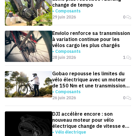
change de tempo
Composants
29 juin 2026
0
Enviolo renforce sa transmission
à variation continue pour les
vélos cargo les plus chargés
Composants
28 juin 2026
1
Gobao repousse les limites du
vélo électrique avec un moteur
de 150 Nm et une transmission
automatique
Composants
26 juin 2026
0
DJI accélère encore : son
nouveau moteur pour vélo
électrique change de vitesse en
0,1 seconde
Vélo électrique