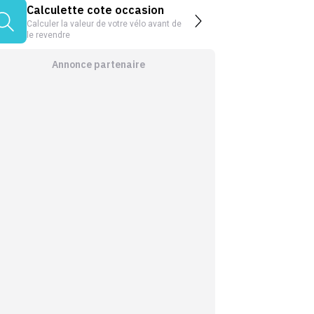
Calculette cote occasion
Calculer la valeur de votre vélo avant de
le revendre
Annonce partenaire