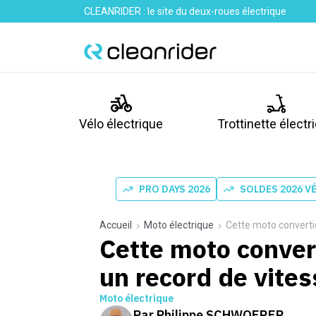
CLEANRIDER : le site du deux-roues électrique
Vélo électrique
Trottinette électr
PRO DAYS 2026
SOLDES 2026 V
Accueil
Moto électrique
Cette moto convertie 
Cette moto converti
un record de vites
Moto électrique
Par
Philippe SCHWOERER