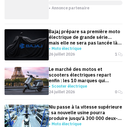
Annonce partenaire
Bajaj prépare sa première moto
électrique de grande série…
mais elle ne sera pas lancée là
où on l'attend
Moto électrique
26 juillet 2026
1
Le marché des motos et
scooters électriques repart
enfin : les 10 marques qui
dominent la France
Scooter électrique
24 juillet 2026
0
Niu passe à la vitesse supérieure
: sa nouvelle usine pourra
produire jusqu'à 300 000 deux-
roues électriques par an
Moto électrique