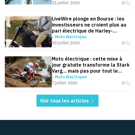
21 juillet 2026
0
LiveWire plonge en Bourse : les
investisseurs ne croient plus au
pari électrique de Harley-
Davidson
Moto électrique
18 juillet 2026
0
Moto électrique : cette mise à
jour gratuite transforme la Stark
Varg… mais pas pour tout le
monde
Moto électrique
7 juillet 2026
0
Voir tous les articles
Pied de page