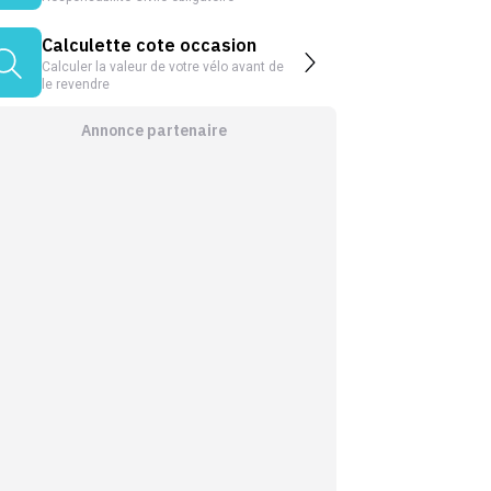
Calculette cote occasion
Calculer la valeur de votre vélo avant de
le revendre
Annonce partenaire