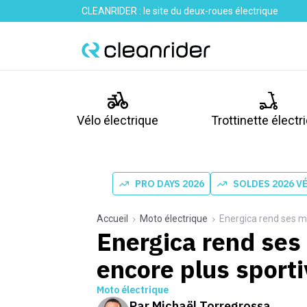
CLEANRIDER : le site du deux-roues électrique
Vélo électrique
Trottinette électr
PRO DAYS 2026
SOLDES 2026 V
Accueil
Moto électrique
Energica rend ses m
Energica rend ses
encore plus sport
Moto électrique
Par
Michaël Torregrossa