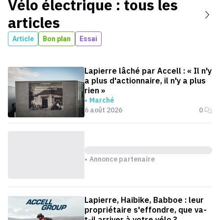
Vélo électrique
: tous les
articles
Article
Bon plan
Essai
Lapierre lâché par Accell : « Il n'y
a plus d'actionnaire, il n'y a plus
rien »
Marché
6 août 2026
0
Annonce partenaire
Lapierre, Haibike, Babboe : leur
propriétaire s'effondre, que va-
t-il arriver à votre vélo ?