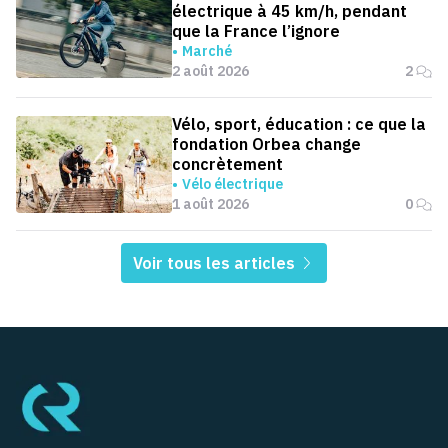
électrique à 45 km/h, pendant
que la France l’ignore
Marché
2 août 2026
2
Vélo, sport, éducation : ce que la
fondation Orbea change
concrètement
Vélo électrique
1 août 2026
0
Voir tous les articles
Pied de page