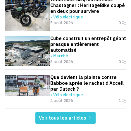
Chastagner : HeritageBike coupé
en deux pour survivre
Vélo électrique
5 août 2026
0
Cube construit un entrepôt géant
presque entièrement
automatisé
Marché
5 août 2026
0
Que devient la plainte contre
Babboe après le rachat d’Accell
par Dutech ?
Vélo électrique
4 août 2026
1
Voir tous les articles