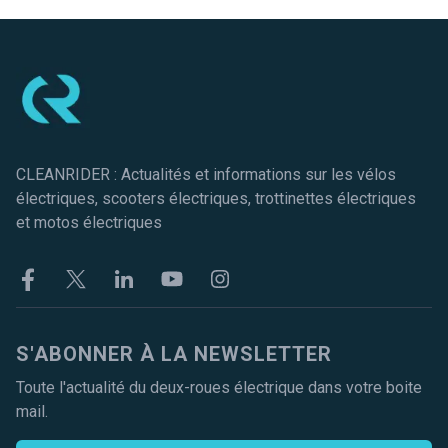
Pied de page
CLEANRIDER : Actualités et informations sur les vélos
électriques, scooters électriques, trottinettes électriques
et motos électriques
Facebook
Twitter
Linkekin
Youtube
Instagram
S'ABONNER À LA NEWSLETTER
Toute l'actualité du deux-roues électrique dans votre boite
mail.