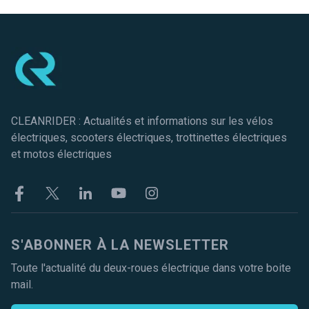
Pied de page
CLEANRIDER : Actualités et informations sur les vélos
électriques, scooters électriques, trottinettes électriques
et motos électriques
Facebook
Twitter
Linkekin
Youtube
Instagram
S'ABONNER À LA NEWSLETTER
Toute l'actualité du deux-roues électrique dans votre boite
mail.