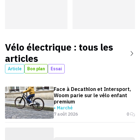
Vélo électrique
: tous les
articles
Article
Bon plan
Essai
Face à Decathlon et Intersport,
Woom parie sur le vélo enfant
premium
Marché
7 août 2026
0