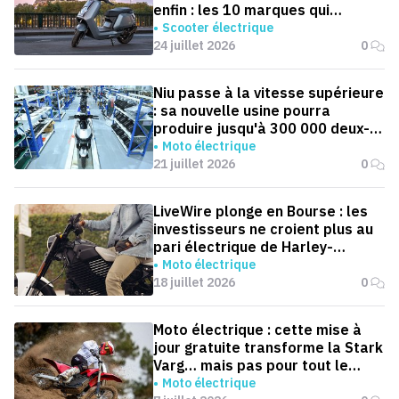
enfin : les 10 marques qui
dominent la France
Scooter électrique
24 juillet 2026
0
Niu passe à la vitesse supérieure
: sa nouvelle usine pourra
produire jusqu'à 300 000 deux-
roues électriques par an
Moto électrique
21 juillet 2026
0
LiveWire plonge en Bourse : les
investisseurs ne croient plus au
pari électrique de Harley-
Davidson
Moto électrique
18 juillet 2026
0
Moto électrique : cette mise à
jour gratuite transforme la Stark
Varg… mais pas pour tout le
monde
Moto électrique