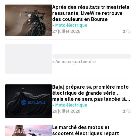
Après des résultats trimestriels
rassurants, LiveWire retrouve
des couleurs en Bourse
Moto électrique
27 juillet 2026
1
Annonce partenaire
Bajaj prépare sa première moto
électrique de grande série…
mais elle ne sera pas lancée là
où on l'attend
Moto électrique
26 juillet 2026
1
Le marché des motos et
scooters électriques repart