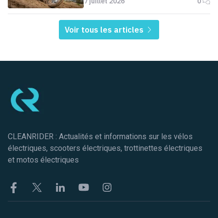
7 juillet 2026
0
Voir tous les articles
Pied de page
CLEANRIDER : Actualités et informations sur les vélos
électriques, scooters électriques, trottinettes électriques
et motos électriques
Facebook
Twitter
Linkekin
Youtube
Instagram