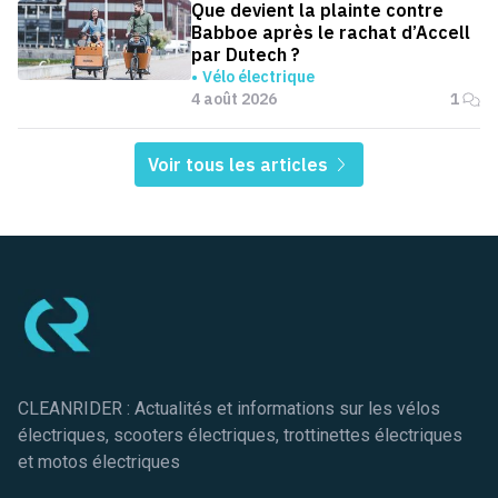
Que devient la plainte contre
Babboe après le rachat d’Accell
par Dutech ?
Vélo électrique
4 août 2026
1
Voir tous les articles
Pied de page
CLEANRIDER : Actualités et informations sur les vélos
électriques, scooters électriques, trottinettes électriques
et motos électriques