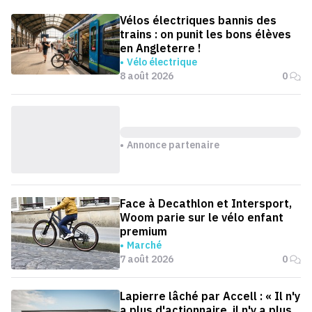
Vélos électriques bannis des
trains : on punit les bons élèves
en Angleterre !
Vélo électrique
8 août 2026
0
Annonce partenaire
Face à Decathlon et Intersport,
Woom parie sur le vélo enfant
premium
Marché
7 août 2026
0
Lapierre lâché par Accell : « Il n'y
a plus d'actionnaire, il n'y a plus