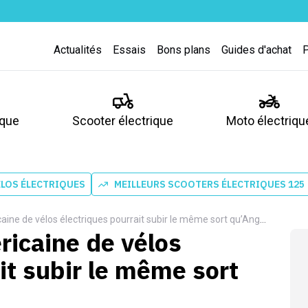
Actualités
Essais
Bons plans
Guides d'achat
ique
Scooter électrique
Moto électriqu
ÉLOS ÉLECTRIQUES
MEILLEURS SCOOTERS ÉLECTRIQUES 125
ne de vélos électriques pourrait subir le même sort qu’Angell
icaine de vélos
it subir le même sort