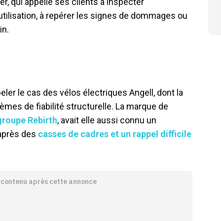
r, qui appelle ses clients à inspecter
 utilisation, à repérer les signes de dommages ou
in.
eler le cas des vélos électriques Angell, dont la
èmes de fiabilité structurelle. La marque de
 groupe Rebirth
, avait elle aussi connu un
 après des
casses de cadres et un rappel difficile
e contenu après cette annonce