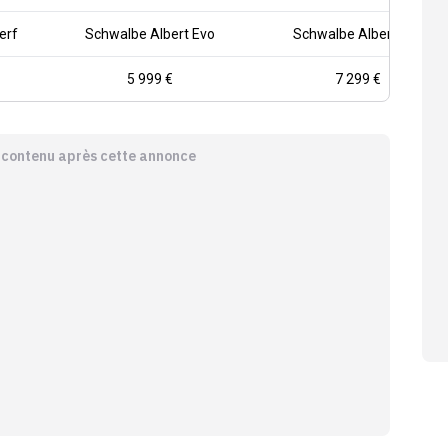
erf
Schwalbe Albert Evo
Schwalbe Albert Evo
5 999 €
7 299 €
e contenu après cette annonce