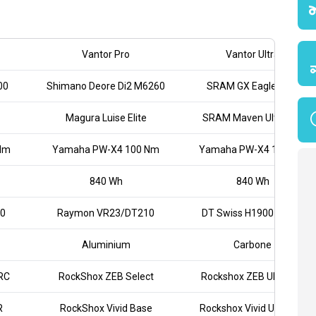
Vantor Pro
Vantor Ultra
00
Shimano Deore Di2 M6260
SRAM GX Eagle AXS
Magura Luise Elite
SRAM Maven Ultimate
Nm
Yamaha PW-X4 100 Nm
Yamaha PW-X4 100 Nm
840 Wh
840 Wh
0
Raymon VR23/DT210
DT Swiss H1900 Spline
Aluminium
Carbone
RC
RockShox ZEB Select
Rockshox ZEB Ultimate
R
RockShox Vivid Base
Rockshox Vivid Ultimate