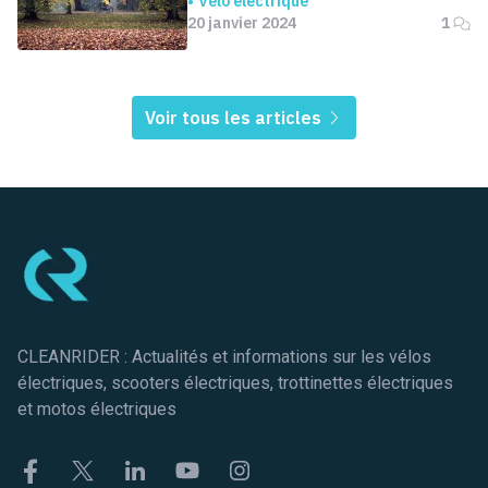
Vélo électrique
20 janvier 2024
1
Voir tous les articles
Pied de page
CLEANRIDER : Actualités et informations sur les vélos
électriques, scooters électriques, trottinettes électriques
et motos électriques
Facebook
Twitter
Linkekin
Youtube
Instagram