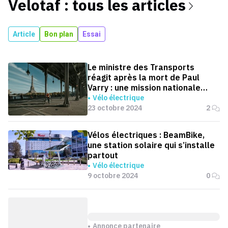
Velotaf : tous les articles
Article
Bon plan
Essai
Le ministre des Transports
réagit après la mort de Paul
Varry : une mission nationale
lancée
Vélo électrique
23 octobre 2024
2
Vélos électriques : BeamBike,
une station solaire qui s’installe
partout
Vélo électrique
9 octobre 2024
0
Annonce partenaire