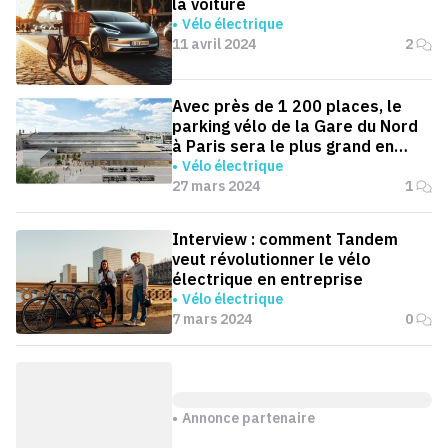
la voiture
Vélo électrique
11 avril 2024
2
Avec près de 1 200 places, le
parking vélo de la Gare du Nord
à Paris sera le plus grand en
France
Vélo électrique
27 mars 2024
1
Interview : comment Tandem
veut révolutionner le vélo
électrique en entreprise
Vélo électrique
7 mars 2024
0
Annonce partenaire