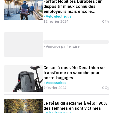
Forfait Mobilités Durables : un
dispositif mieux connu des
employeurs mais encore
insuffisamment déployé
Vélo électrique
12 février 2024
0
Annonce partenaire
Ce sac à dos vélo Decathlon se
transforme en sacoche pour
porte-bagages
Accessoires
9 février 2024
0
Le fléau du sexisme à vélo : 90%
des femmes en sont victimes