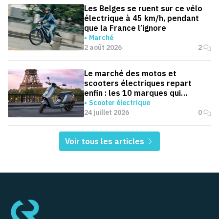
Les Belges se ruent sur ce vélo
électrique à 45 km/h, pendant
que la France l’ignore
Marché
2 août 2026
2
Le marché des motos et
scooters électriques repart
enfin : les 10 marques qui
dominent la France
Scooter électrique
24 juillet 2026
0
Voir tous les articles
Pied de page