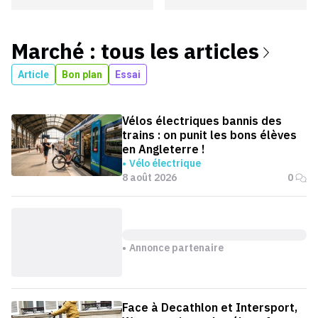
Marché
: tous les articles
Article
Bon plan
Essai
Vélos électriques bannis des
trains : on punit les bons élèves
en Angleterre !
Vélo électrique
8 août 2026
0
Annonce partenaire
Face à Decathlon et Intersport,