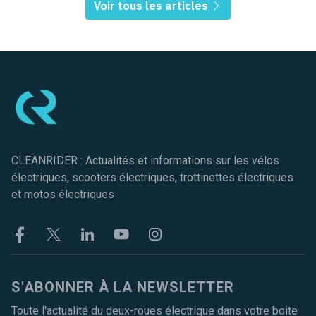
Voir tous les articles
Pied de page
CLEANRIDER : Actualités et informations sur les vélos
électriques, scooters électriques, trottinettes électriques
et motos électriques
Facebook
Twitter
Linkekin
Youtube
Instagram
S'ABONNER À LA NEWSLETTER
Toute l'actualité du deux-roues électrique dans votre boite