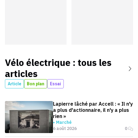
Vélo électrique
: tous les
articles
Article
Bon plan
Essai
Lapierre lâché par Accell : « Il n'y
a plus d'actionnaire, il n'y a plus
rien »
Marché
6 août 2026
0