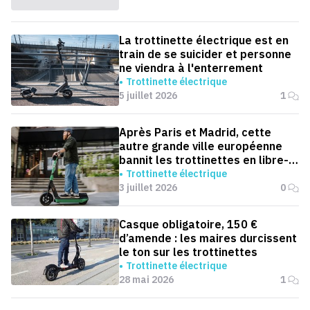
La trottinette électrique est en
train de se suicider et personne
ne viendra à l'enterrement
Trottinette électrique
5 juillet 2026
1
Après Paris et Madrid, cette
autre grande ville européenne
bannit les trottinettes en libre-
service
Trottinette électrique
3 juillet 2026
0
Casque obligatoire, 150 €
d’amende : les maires durcissent
le ton sur les trottinettes
Trottinette électrique
28 mai 2026
1