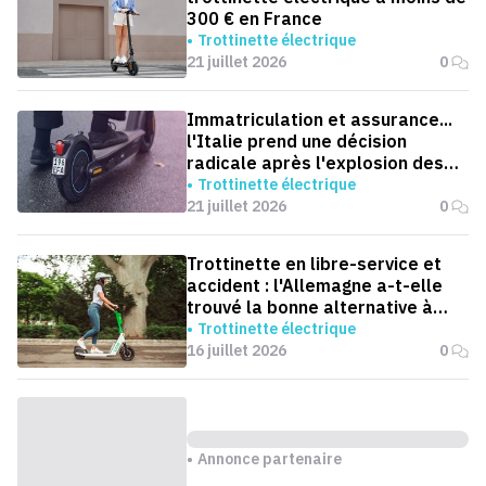
300 € en France
Trottinette électrique
21 juillet 2026
0
Immatriculation et assurance...
l'Italie prend une décision
radicale après l'explosion des
accidents de trottinettes
Trottinette électrique
21 juillet 2026
0
Trottinette en libre-service et
accident : l'Allemagne a-t-elle
trouvé la bonne alternative à
l'interdiction ?
Trottinette électrique
16 juillet 2026
0
Annonce partenaire