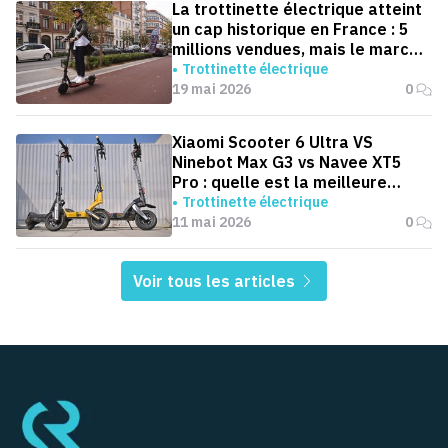
La trottinette électrique atteint
un cap historique en France : 5
millions vendues, mais le marché
ralentit
Trottinette électrique
19 mai 2026
0
Xiaomi Scooter 6 Ultra VS
Ninebot Max G3 vs Navee XT5
Pro : quelle est la meilleure
trottinette pour aller au boulot ?
Trottinette électrique
11 mai 2026
0
Voir tous les articles
Pied de page