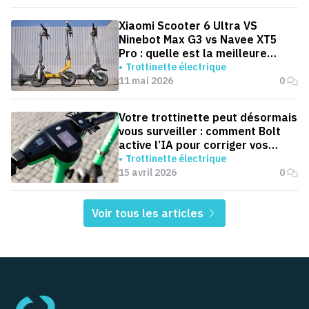
Xiaomi Scooter 6 Ultra VS
Ninebot Max G3 vs Navee XT5
Pro : quelle est la meilleure
trottinette pour aller au boulot ?
Trottinette électrique
11 mai 2026
0
Votre trottinette peut désormais
vous surveiller : comment Bolt
active l’IA pour corriger vos
trajets
Trottinette électrique
15 avril 2026
0
Voir tous les articles
Pied de page