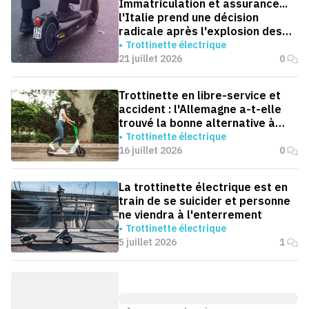
Immatriculation et assurance...
l'Italie prend une décision
radicale après l'explosion des
accidents de trottinettes
Trottinette électrique
21 juillet 2026
0
Trottinette en libre-service et
accident : l'Allemagne a-t-elle
trouvé la bonne alternative à
l'interdiction ?
Trottinette électrique
16 juillet 2026
0
La trottinette électrique est en
train de se suicider et personne
ne viendra à l'enterrement
Trottinette électrique
5 juillet 2026
1