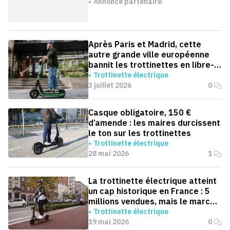
Annonce partenaire
Après Paris et Madrid, cette
autre grande ville européenne
bannit les trottinettes en libre-
service
Trottinette électrique
3 juillet 2026
0
Casque obligatoire, 150 €
d’amende : les maires durcissent
le ton sur les trottinettes
Trottinette électrique
28 mai 2026
1
La trottinette électrique atteint
un cap historique en France : 5
millions vendues, mais le marché
ralentit
Trottinette électrique
19 mai 2026
0