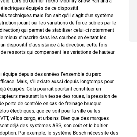
au vélo. Lors du dernier Tokyo Mobility Show, Yamaha a
lectriques équipés de ce dispositif.
ls techniques mais l’on sait qu’il s’agit d’un système
iction jouant sur les variations de force subies par le
 direction) qui permet de stabiliser celui-ci notamment
e mieux s’inscrire dans les courbes en évitant les
un dispositif d’assistance à la direction, cette fois
de ressorts qui compensent les variations de hauteur
ui équipe depuis des années l’ensemble du parc
ficace. Mais, s’il existe aussi
depuis longtemps pour
déjà équipés. Cela pourrait pourtant constituer un
capteurs mesurant la vitesse des roues, la pression de
 de perte de contrôle en cas de freinage brusque.
los électriques, que ce soit pour la ville ou les
VTT, vélos cargo, et urbains. Bien que des marques
nt déjà des systèmes ABS, son coût et le boîtier
adoption. Par exemple, le système Bosch nécessite des