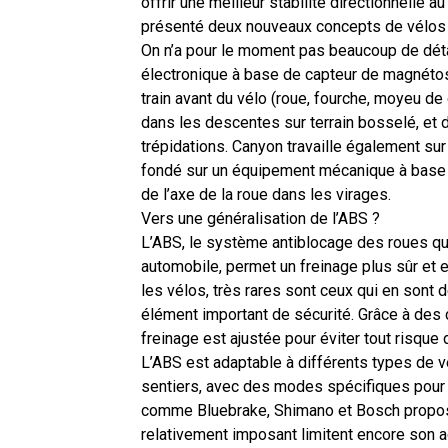
offrir une meilleur stabilité directionnelle 
présenté deux nouveaux concepts de vélos é
On n’a pour le moment pas beaucoup de détai
électronique à base de capteur de magnétostr
train avant du vélo (roue, fourche, moyeu de
dans les descentes sur terrain bosselé, et d
trépidations. Canyon travaille également sur 
fondé sur un équipement mécanique à base 
de l’axe de la roue dans les virages.
Vers une généralisation de l’ABS ?
L’ABS, le système antiblocage des roues q
automobile, permet un freinage plus sûr et ef
les vélos
, très rares sont ceux qui en sont 
élément important de sécurité. Grâce à des 
freinage est ajustée pour éviter tout risque
L’ABS est adaptable à différents types de vé
sentiers, avec des modes spécifiques pour 
comme Bluebrake, Shimano et Bosch propose
relativement imposant limitent encore son 