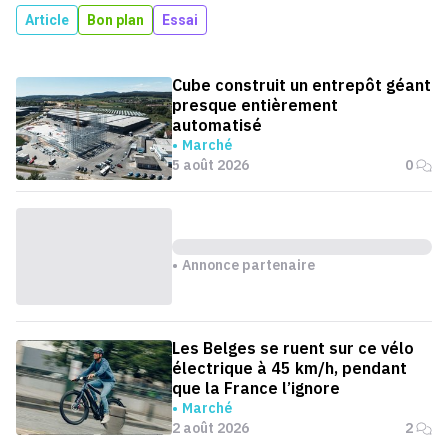
Article
Bon plan
Essai
Cube construit un entrepôt géant
presque entièrement
automatisé
Marché
5 août 2026
0
Annonce partenaire
Les Belges se ruent sur ce vélo
électrique à 45 km/h, pendant
que la France l’ignore
Marché
2 août 2026
2