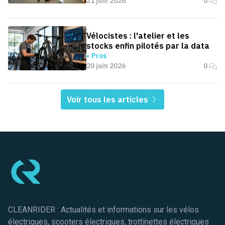
21 juin 2026
0
Vélocistes : l'atelier et les
stocks enfin pilotés par la data
Pros
20 juin 2026
0
Voir tous les articles
Pied de page
CLEANRIDER : Actualités et informations sur les vélos
électriques, scooters électriques, trottinettes électriques