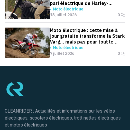
pari électrique de Harley-
Davidson
Moto électrique
18 juillet 2026
0
Moto électrique : cette mise à
jour gratuite transforme la Stark
Varg… mais pas pour tout le
monde
Moto électrique
7 juillet 2026
0
Pied de page
CLEANRIDER : Actualités et informations sur les vélos
électriques, scooters électriques, trottinettes électriques
et motos électriques