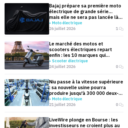
Bajaj prépare sa première moto
électrique de grande série…
mais elle ne sera pas lancée là
où on l'attend
Moto électrique
26 juillet 2026
1
Le marché des motos et
scooters électriques repart
enfin : les 10 marques qui
dominent la France
Scooter électrique
24 juillet 2026
0
Niu passe à la vitesse supérieure
: sa nouvelle usine pourra
produire jusqu'à 300 000 deux-
roues électriques par an
Moto électrique
21 juillet 2026
0
LiveWire plonge en Bourse : les
investisseurs ne croient plus au