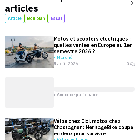
articles
Article
Bon plan
Essai
Motos et scooters électriques :
quelles ventes en Europe au 1er
semestre 2026 ?
Marché
5 août 2026
0
Annonce partenaire
Vélos chez Cixi, motos chez
Chastagner : HeritageBike coupé
en deux pour survivre
Vélo électrique