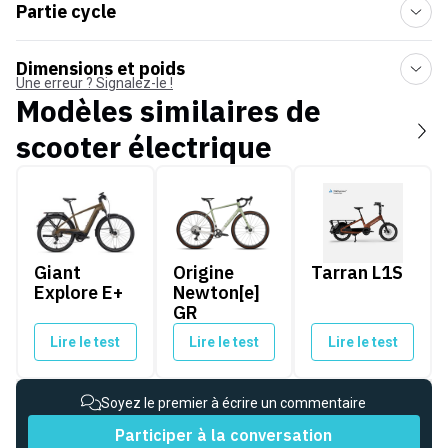
Partie cycle
Dimensions et poids
Une erreur ? Signalez-le !
Modèles similaires de
scooter électrique
Giant Explore E+
Origine Newton[e] GR
Tarran L1S
Giant
Origine
Tarran L1S
Explore E+
Newton[e]
GR
Lire le test
Lire le test
Lire le test
Soyez le premier à écrire un commentaire
Participer à la conversation