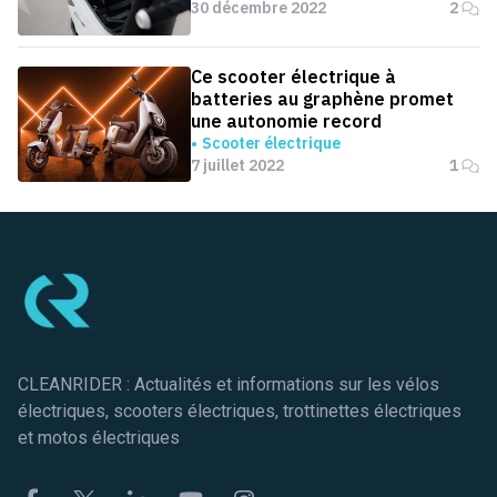
30 décembre 2022
2
Ce scooter électrique à
batteries au graphène promet
une autonomie record
Scooter électrique
7 juillet 2022
1
Pied de page
CLEANRIDER : Actualités et informations sur les vélos
électriques, scooters électriques, trottinettes électriques
et motos électriques