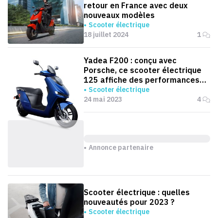
retour en France avec deux
nouveaux modèles
Scooter électrique
18 juillet 2024
1
Yadea F200 : conçu avec
Porsche, ce scooter électrique
125 affiche des performances
dignes d'une moto 300
Scooter électrique
24 mai 2023
4
Annonce partenaire
Scooter électrique : quelles
nouveautés pour 2023 ?
Scooter électrique