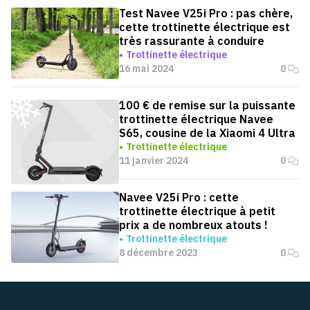
Test Navee V25i Pro : pas chère,
cette trottinette électrique est
très rassurante à conduire
Trottinette électrique
16 mai 2024
0
100 € de remise sur la puissante
trottinette électrique Navee
S65, cousine de la Xiaomi 4 Ultra
Trottinette électrique
11 janvier 2024
0
Navee V25i Pro : cette
trottinette électrique à petit
prix a de nombreux atouts !
Trottinette électrique
8 décembre 2023
0
Pied de page