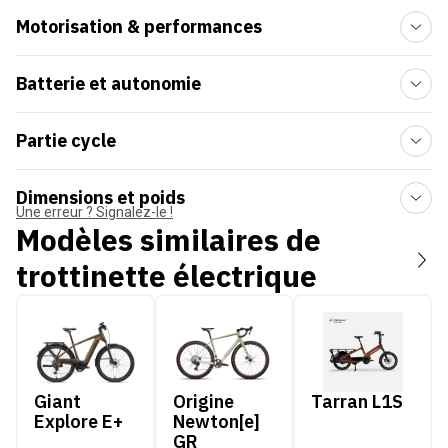
Motorisation & performances
Batterie et autonomie
Partie cycle
Dimensions et poids
Une erreur ? Signalez-le !
Modèles similaires de
trottinette électrique
Giant Explore E+
Origine Newton[e] GR
Tarran L1S
Giant
Origine
Tarran L1S
Explore E+
Newton[e]
GR