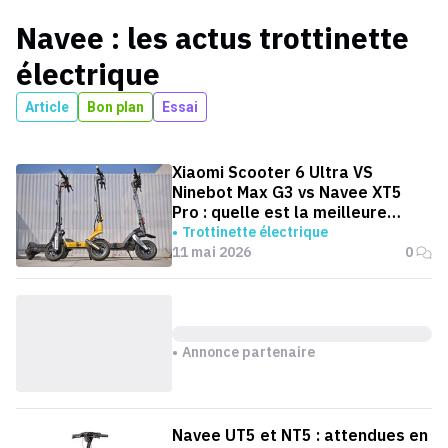
Navee
: les actus
trottinette
électrique
Article
Bon plan
Essai
Xiaomi Scooter 6 Ultra VS
Ninebot Max G3 vs Navee XT5
Pro : quelle est la meilleure
trottinette pour aller au boulot ?
Trottinette électrique
11 mai 2026
0
Annonce partenaire
Navee UT5 et NT5 : attendues en