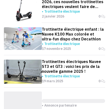
2026, ces nouvelles trottinettes
électriques veulent faire de
l’ombre à Segway-Ninebot
Trottinette électrique
2 janvier 2026
0
Trottinette électrique enfant : la
Navee K100 Max colorée et
ultra-fun dispo chez Decathlon
Trottinette électrique
17 novembre 2025
0
Trottinettes électriques Navee
ST3 et GT3 : voici les prix de la
nouvelle gamme 2025 !
Trottinette électrique
19 mars 2025
0
Annonce partenaire