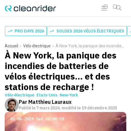
PRO DAYS 2026
SOLDES 2026 VÉLOS ÉLECTRIQUES
Accueil
Vélo électrique
À New York, la panique des incendies de batteries de vélos électriques… et des stations de recharge !
À New York, la panique des
incendies de batteries de
vélos électriques… et des
stations de recharge !
Vélo électrique
Etats-Unis
New-York
Par
Matthieu Lauraux
Publié le
7 mars 2024
, modifié le 19 décembre 2025