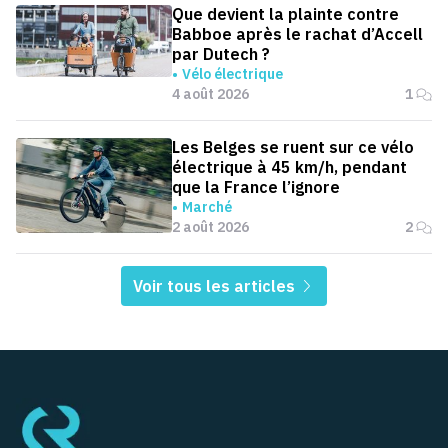
Que devient la plainte contre
Babboe après le rachat d’Accell
par Dutech ?
Vélo électrique
4 août 2026
1
Les Belges se ruent sur ce vélo
électrique à 45 km/h, pendant
que la France l’ignore
Marché
2 août 2026
2
Voir tous les articles
Pied de page