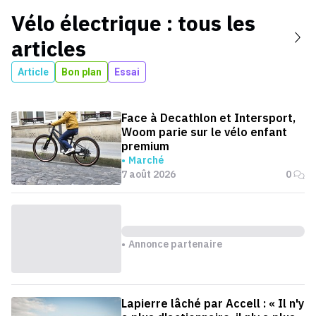
Vélo électrique
: tous les
articles
Article
Bon plan
Essai
Face à Decathlon et Intersport,
Woom parie sur le vélo enfant
premium
Marché
7 août 2026
0
Annonce partenaire
Lapierre lâché par Accell : « Il n'y