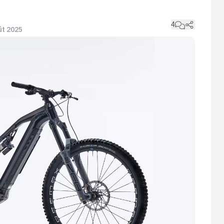
4
oût 2025