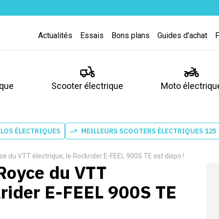
Actualités
Essais
Bons plans
Guides d'achat
ique
Scooter électrique
Moto électriqu
ÉLOS ÉLECTRIQUES
MEILLEURS SCOOTERS ÉLECTRIQUES 125
ce du VTT électrique, le Rockrider E-FEEL 900S TE est dispo !
-Royce du VTT
ckrider E-FEEL 900S TE