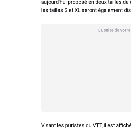
aujourd’hui proposé en deux tailles de c
les tailles S et XL seront également di
La suite de votr
Visant les puristes du VTT, il est affich