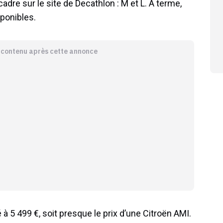
adre sur le site de Decathlon : M et L. A terme,
sponibles.
e contenu après cette annonce
é à 5 499 €, soit presque le prix d’une Citroën AMI.