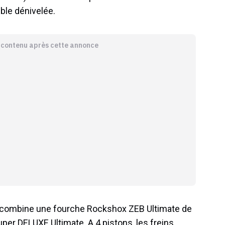
ble dénivelée.
e contenu après cette annonce
 combine une fourche Rockshox ZEB Ultimate de
r DELUXE Ultimate. A 4 pistons, les freins