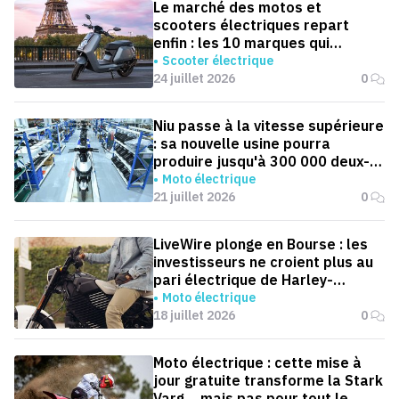
Le marché des motos et
scooters électriques repart
enfin : les 10 marques qui
dominent la France
Scooter électrique
24 juillet 2026
0
Niu passe à la vitesse supérieure
: sa nouvelle usine pourra
produire jusqu'à 300 000 deux-
roues électriques par an
Moto électrique
21 juillet 2026
0
LiveWire plonge en Bourse : les
investisseurs ne croient plus au
pari électrique de Harley-
Davidson
Moto électrique
18 juillet 2026
0
Moto électrique : cette mise à
jour gratuite transforme la Stark
Varg… mais pas pour tout le