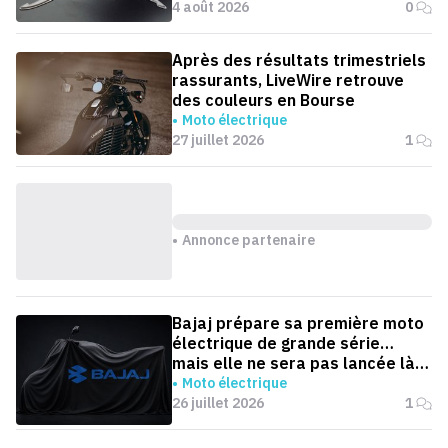
4 août 2026
0
Après des résultats trimestriels
rassurants, LiveWire retrouve
des couleurs en Bourse
Moto électrique
27 juillet 2026
1
Annonce partenaire
Bajaj prépare sa première moto
électrique de grande série…
mais elle ne sera pas lancée là
où on l'attend
Moto électrique
26 juillet 2026
1