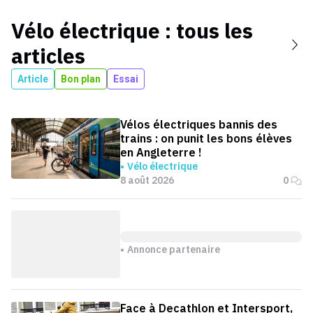
Vélo électrique
: tous les
articles
Article
Bon plan
Essai
Vélos électriques bannis des
trains : on punit les bons élèves
en Angleterre !
Vélo électrique
8 août 2026
0
Annonce partenaire
Face à Decathlon et Intersport,