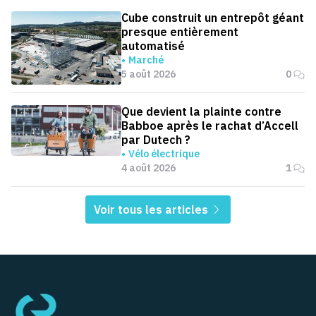
Cube construit un entrepôt géant
presque entièrement
automatisé
Marché
5 août 2026
0
Que devient la plainte contre
Babboe après le rachat d’Accell
par Dutech ?
Vélo électrique
4 août 2026
1
Voir tous les articles
Pied de page