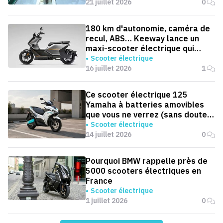
21 juillet 2026
0
180 km d'autonomie, caméra de
recul, ABS… Keeway lance un
maxi-scooter électrique qui
défie le BMW CE 04
Scooter électrique
16 juillet 2026
1
Ce scooter électrique 125
Yamaha à batteries amovibles
que vous ne verrez (sans doute)
jamais en Europe
Scooter électrique
14 juillet 2026
0
Pourquoi BMW rappelle près de
5000 scooters électriques en
France
Scooter électrique
1 juillet 2026
0