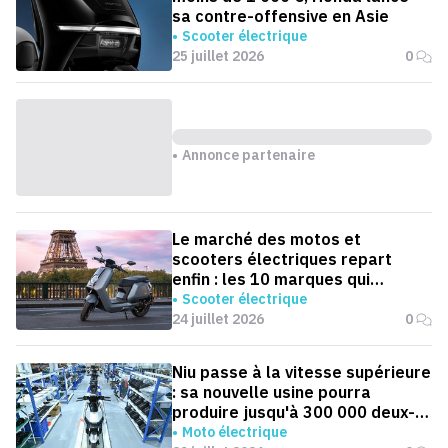
sa contre-offensive en Asie
Scooter électrique
25 juillet 2026
0
Annonce partenaire
Le marché des motos et
scooters électriques repart
enfin : les 10 marques qui
dominent la France
Scooter électrique
24 juillet 2026
0
Niu passe à la vitesse supérieure
: sa nouvelle usine pourra
produire jusqu'à 300 000 deux-
roues électriques par an
Moto électrique