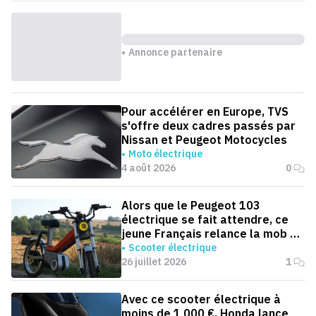
Annonce partenaire
Pour accélérer en Europe, TVS
s'offre deux cadres passés par
Nissan et Peugeot Motocycles
Moto électrique
4 août 2026
0
Alors que le Peugeot 103
électrique se fait attendre, ce
jeune Français relance la mob en
version électrique
Scooter électrique
26 juillet 2026
1
Avec ce scooter électrique à
moins de 1 000 €, Honda lance