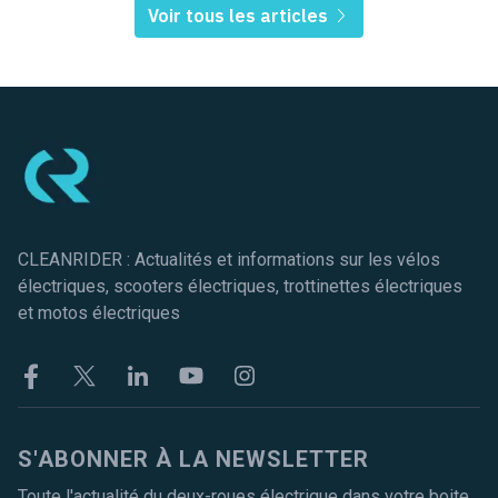
Voir tous les articles
Pied de page
CLEANRIDER : Actualités et informations sur les vélos
électriques, scooters électriques, trottinettes électriques
et motos électriques
Facebook
Twitter
Linkekin
Youtube
Instagram
S'ABONNER À LA NEWSLETTER
Toute l'actualité du deux-roues électrique dans votre boite