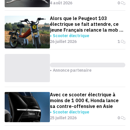
4 août 2026
0
Alors que le Peugeot 103
électrique se fait attendre, ce
jeune Français relance la mob en
version électrique
Scooter électrique
26 juillet 2026
1
Annonce partenaire
Avec ce scooter électrique à
moins de 1 000 €, Honda lance
sa contre-offensive en Asie
Scooter électrique
25 juillet 2026
0