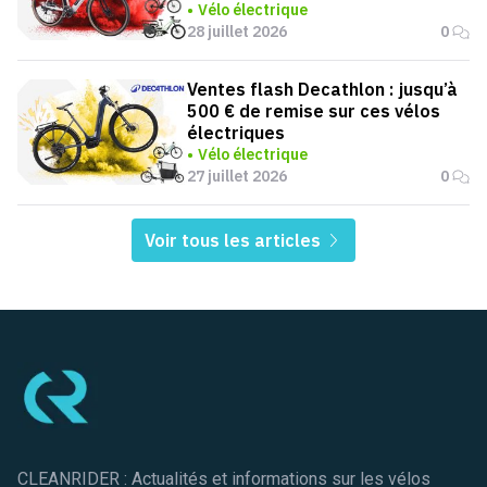
Vélo électrique
28 juillet 2026
0
Ventes flash Decathlon : jusqu’à
500 € de remise sur ces vélos
électriques
Vélo électrique
27 juillet 2026
0
Voir tous les articles
Pied de page
CLEANRIDER : Actualités et informations sur les vélos