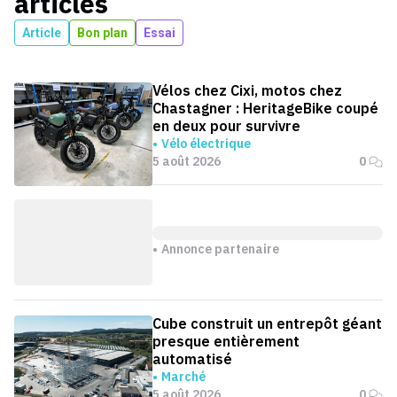
articles
Article
Bon plan
Essai
Vélos chez Cixi, motos chez
Chastagner : HeritageBike coupé
en deux pour survivre
Vélo électrique
5 août 2026
0
Annonce partenaire
Cube construit un entrepôt géant
presque entièrement
automatisé
Marché
5 août 2026
0