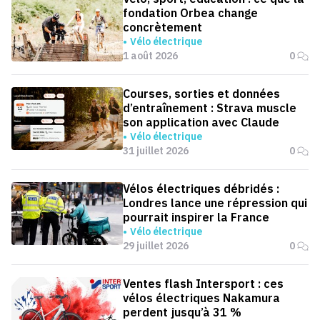
fondation Orbea change
concrètement
Vélo électrique
1 août 2026
0
Courses, sorties et données
d’entraînement : Strava muscle
son application avec Claude
Vélo électrique
31 juillet 2026
0
Vélos électriques débridés :
Londres lance une répression qui
pourrait inspirer la France
Vélo électrique
29 juillet 2026
0
Ventes flash Intersport : ces
vélos électriques Nakamura
perdent jusqu’à 31 %