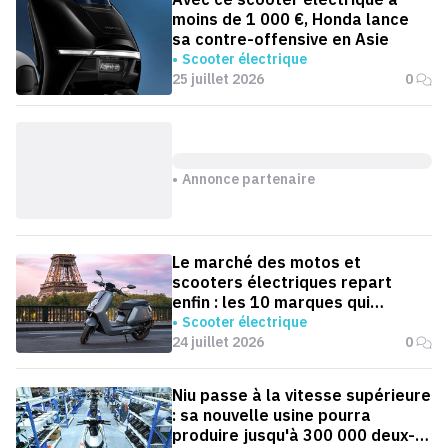
moins de 1 000 €, Honda lance
sa contre-offensive en Asie
Scooter électrique
25 juillet 2026
0
Annonce partenaire
Le marché des motos et
scooters électriques repart
enfin : les 10 marques qui
dominent la France
Scooter électrique
24 juillet 2026
0
Niu passe à la vitesse supérieure
: sa nouvelle usine pourra
produire jusqu'à 300 000 deux-