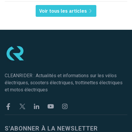
Voir tous les articles
Pied de page
CLEANRIDER : Actualités et informations sur les vélos
électriques, scooters électriques, trottinettes électriques
et motos électriques
Facebook
Twitter
Linkekin
Youtube
Instagram
S'ABONNER À LA NEWSLETTER