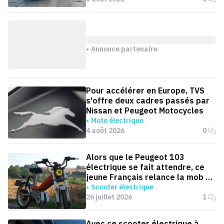
Annonce partenaire
Pour accélérer en Europe, TVS
s'offre deux cadres passés par
Nissan et Peugeot Motocycles
Moto électrique
4 août 2026
0
Alors que le Peugeot 103
électrique se fait attendre, ce
jeune Français relance la mob en
version électrique
Scooter électrique
26 juillet 2026
1
Avec ce scooter électrique à