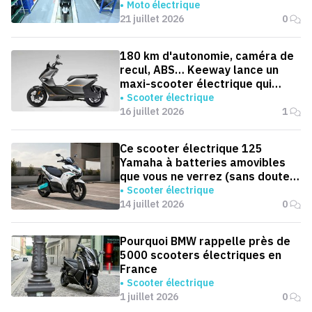
roues électriques par an
Moto électrique
21 juillet 2026
0
180 km d'autonomie, caméra de
recul, ABS… Keeway lance un
maxi-scooter électrique qui
défie le BMW CE 04
Scooter électrique
16 juillet 2026
1
Ce scooter électrique 125
Yamaha à batteries amovibles
que vous ne verrez (sans doute)
jamais en Europe
Scooter électrique
14 juillet 2026
0
Pourquoi BMW rappelle près de
5000 scooters électriques en
France
Scooter électrique
1 juillet 2026
0