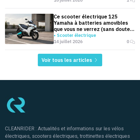
Ce scooter électrique 125
Yamaha à batteries amovibles
que vous ne verrez (sans doute)
jamais en Europe
Scooter électrique
14 juillet 2026
0
Voir tous les articles
Pied de page
CLEANRIDER : Actualités et informations sur les vélos
électriques, scooters électriques, trottinettes électriques