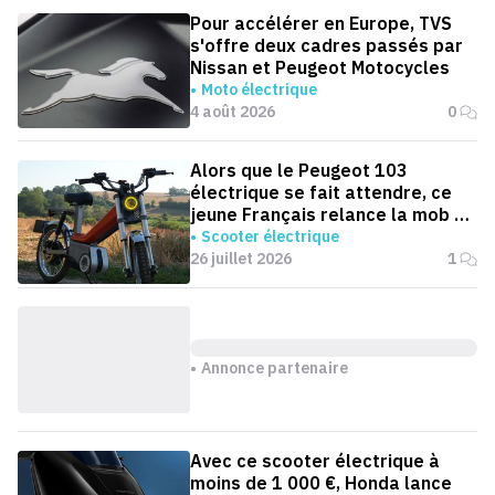
Pour accélérer en Europe, TVS
s'offre deux cadres passés par
Nissan et Peugeot Motocycles
Moto électrique
4 août 2026
0
Alors que le Peugeot 103
électrique se fait attendre, ce
jeune Français relance la mob en
version électrique
Scooter électrique
26 juillet 2026
1
Annonce partenaire
Avec ce scooter électrique à
moins de 1 000 €, Honda lance