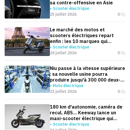
sa contre-offensive en Asie
Scooter électrique
25 juillet 2026
0
Le marché des motos et
scooters électriques repart
enfin : les 10 marques qui
dominent la France
Scooter électrique
24 juillet 2026
0
Niu passe à la vitesse supérieure
: sa nouvelle usine pourra
produire jusqu'à 300 000 deux-
roues électriques par an
Moto électrique
21 juillet 2026
0
180 km d'autonomie, caméra de
recul, ABS… Keeway lance un
maxi-scooter électrique qui
défie le BMW CE 04
Scooter électrique
16 juillet 2026
1