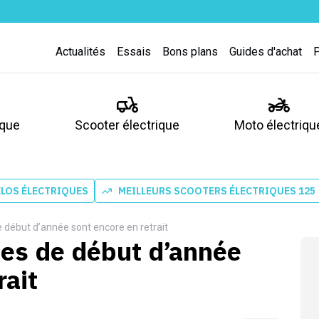
Actualités
Essais
Bons plans
Guides d'achat
ique
Scooter électrique
Moto électriqu
ÉLOS ÉLECTRIQUES
MEILLEURS SCOOTERS ÉLECTRIQUES 125
e début d’année sont encore en retrait
tes de début d’année
rait