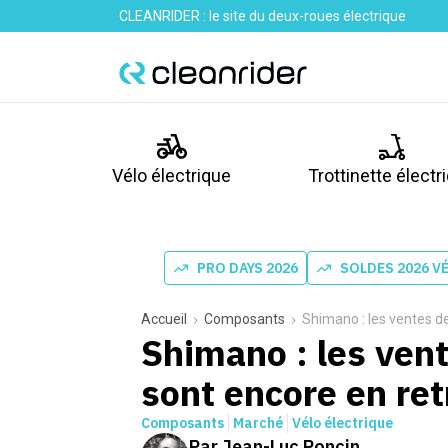
CLEANRIDER : le site du deux-roues électrique
Vélo électrique
Trottinette électr
PRO DAYS 2026
SOLDES 2026 V
Accueil
Composants
Shimano : les ventes d
Shimano : les ven
sont encore en ret
Composants
Marché
Vélo électrique
Par
Jean-Luc Poncin